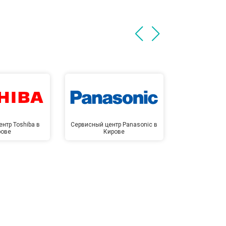
нтр Toshiba в
Сервисный центр Panasonic в
Сервисный 
рове
Кирове
Ки