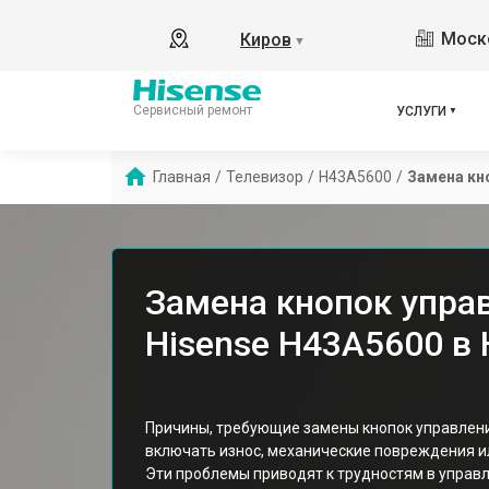
Моско
Киров
▼
Сервисный ремонт
УСЛУГИ
Главная
/
Телевизор
/
H43A5600
/
Замена кн
Замена кнопок упра
Hisense H43A5600 в
Причины, требующие замены кнопок управления
включать износ, механические повреждения ил
Эти проблемы приводят к трудностям в управл