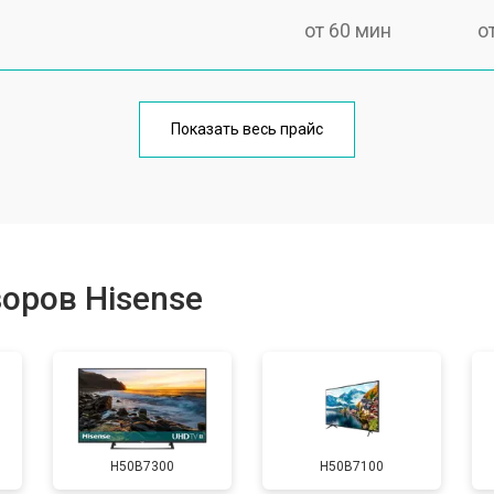
от 60 мин
о
от 110 мин
о
Показать весь прайс
от 50 мин
о
от 70 мин
о
оров Hisense
от 60 мин
о
от 100 мин
о
H50B7300
H50B7100
от 80 мин
о