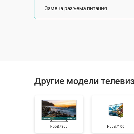
Замена разъема питания
Замена шлейфа матрицы
Замена аудиоразъема
Замена USB порта
Другие модели телевиз
Замена HDMI порта
Замена модуля Wi-Fi
H55B7300
H55B7100
Замена лампы подсветки