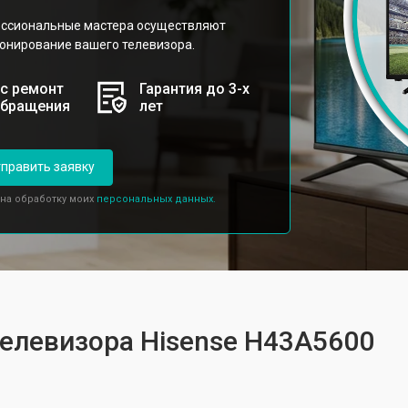
ессиональные мастера осуществляют
онирование вашего телевизора.
с ремонт
Гарантия до 3-х
обращения
лет
править заявку
 на обработку моих
персональных данных.
телевизора Hisense H43A5600