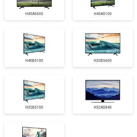
H43A5600
H43A5100
H40B5100
H32B5600
H32B5100
H32A5840