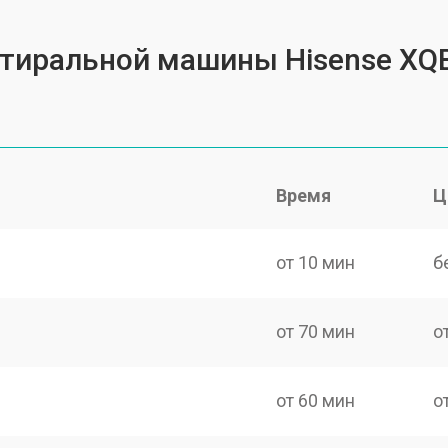
 стиральной машины Hisense X
Время
Ц
от 10 мин
б
от 70 мин
о
от 60 мин
о