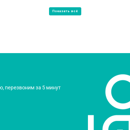
от 70 мин
о
от 60 мин
о
овление)
от 80 мин
о
 креплений, кнопок)
от 50 мин
о
?
, перезвоним за 5 минут
от 90 мин
о
от 60 мин
о
от 70 мин
о