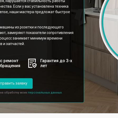
оя, нарушается стабильность работы
ества. Если у вас установлена техника
sense, наши мастера предложат быстрое
 машины из розетки и последующего
ают, замеряют показатели сопротивления
 процесс занимает минимум времени
 и запчастей.
с ремонт
Гарантия до 3-х
обращения
лет
править заявку
 на обработку моих
персональных данных.