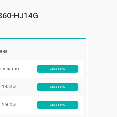
QB60-HJ14G
ена
есплатно
Заказать
т 1850 ₽
Заказать
т 2500 ₽
Заказать