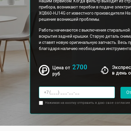
нашим сервисом. Когда фильтр выходит из стр
прибора, возникают перебои в подаче электрич
XQB60-HJ14G от известного производителя Hi
решение возникшей проблемы.
Работы начинаются с выключения стиральной
вскрытия задней крышки. Старую деталь сним
и ставят новую оригинальную запчасть. Весь
благодаря наличию необходимых инструментов
2700
Экспрес
Цена от
в день 
руб
От
Нажимая на кнопку отправить я даю свое согласие