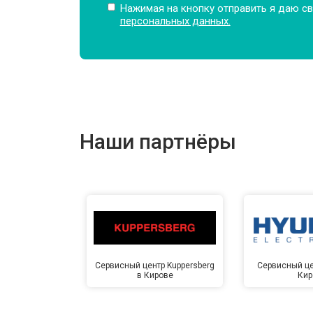
Нажимая на кнопку отправить я даю св
персональных данных.
Замена подшипников
Замена мотора
Наши партнёры
Ремонт/замена датчика температу
Замена ТЭН
Замена блока управления
Сервисный центр Kuppersberg
Сервисный це
в Кирове
Кир
Замена заливного клапана