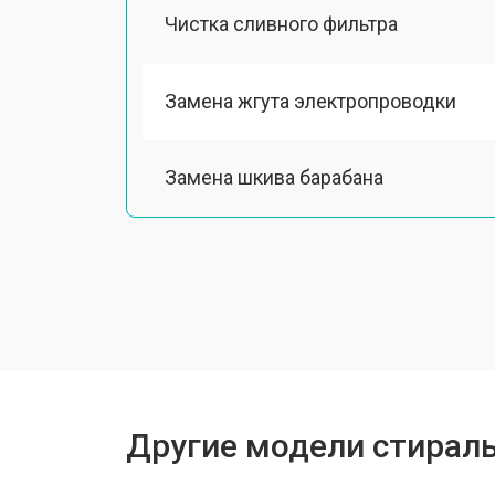
Чистка сливного фильтра
Замена жгута электропроводки
Замена шкива барабана
Замена мотора вентилятора сушки
Замена верхнего противовеса
Замена пружин
Другие модели стирал
Замена шторок барабана