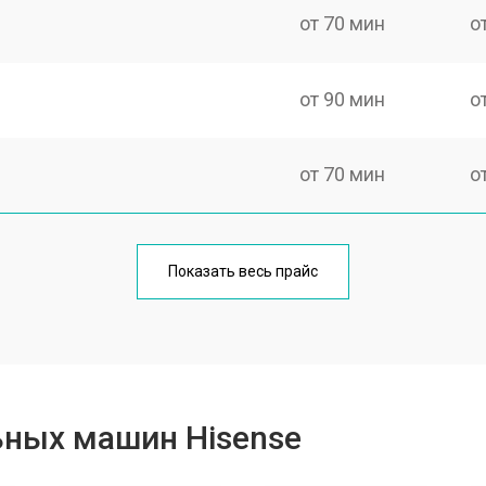
от 70 мин
о
от 90 мин
о
от 70 мин
о
от 100 мин
о
Показать весь прайс
от 80 мин
о
от 130 мин
о
ьных машин Hisense
от 70 мин
о