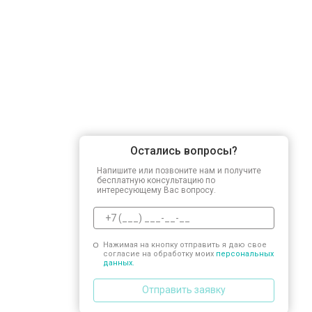
Замена заливного шланга
Замена прессостата
Замена сливного насоса
Остались вопросы?
Замена сливного шланга
Напишите или позвоните нам и получите
бесплатную консультацию по
интересующему Вас вопросу.
Замена циркуляционного насоса
Нажимая на кнопку отправить я даю свое
согласие на обработку моих
персональных
Замена УБЛ
данных.
Отправить заявку
Замена приводного ремня