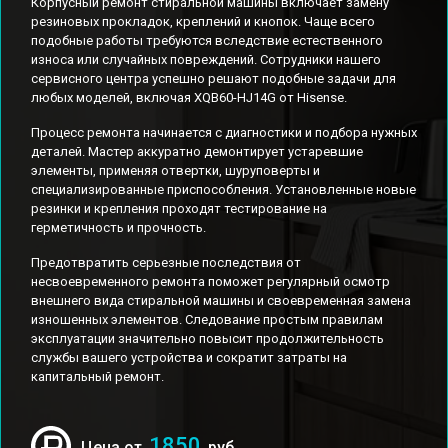
Корпусный ремонт стиральной машины включает замену
резиновых прокладок, креплений и кнопок. Чаще всего
подобные работы требуются вследствие естественного
износа или случайных повреждений. Сотрудники нашего
сервисного центра успешно решают подобные задачи для
любых моделей, включая XQB60-HJ14G от Hisense.
Процесс ремонта начинается с диагностики и подбора нужных
деталей. Мастер аккуратно демонтирует устаревшие
элементы, применяя отвертки, шуруповерты и
специализированные приспособления. Установленные новые
резинки и крепления проходят тестирование на
герметичность и прочность.
Предотвратить серьезные последствия от
несвоевременного ремонта поможет регулярный осмотр
внешнего вида стиральной машины и своевременная замена
изношенных элементов. Следование простым правилам
эксплуатации значительно повысит продолжительность
службы вашего устройства и сократит затраты на
капитальный ремонт.
1850
Цена от
руб