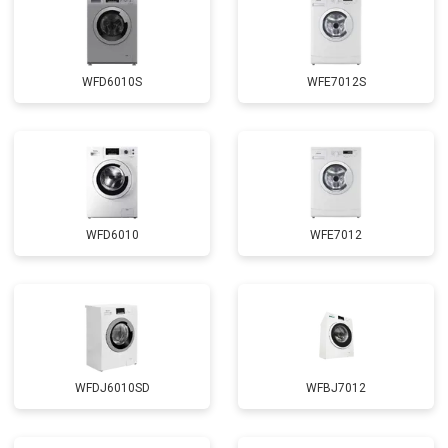
Замена прессостата
от 3350 ₽
Замена сливного насоса
от 3450 ₽
Заказать
Замена сливного шланга
от 2100 ₽
Заказать
WFD6010S
WFE7012S
Замена циркуляционного насоса
от 3800 ₽
Заказать
Замена УБЛ
от 2100 ₽
Заказать
Замена приводного ремня
от 2550 ₽
Заказать
WFD6010
WFE7012
WFDJ6010SD
WFBJ7012