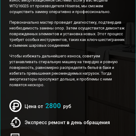
износ амортизационной системы. Если у вас модель
WTQ1602S от производителя Hisense, мы сможем
осуществить замену оперативно и профессионально.
Первоначально мастер проведет диагностику, подтвердив
необходимость замены опор. Затем осуществится демонтаж
поврежденных элементов и установка новых. Этот процесс
требует особых инструментов, таких как ключ-шестигранник
и съемник шаровых соединений.
Чтобы избежать дальнейшего износа, советуем
устанавливать стиральную машину на твердую и ровную
поверхность, равномерно распределять бельё в баке и
избегать превышения рекомендуемых нагрузок. Тогда
амортизаторы прослужат дольше, и проблемы с ними
появятся нескоро.
2800
Цена от
руб
Экспресс ремонт в день обращения