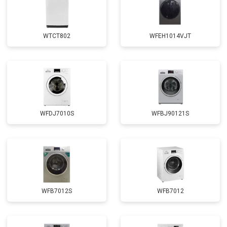
от 1850 ₽
Заказать
креплений, кнопок)
Замена крестовины
от 2750 ₽
Заказать
WTCT802
WFEH1014VJT
Замена щёток
от 3100 ₽
Заказать
Замена амортизаторов
от 2000 ₽
Заказать
Замена подшипников
от 2800 ₽
Заказать
Замена мотора
от 3800 ₽
Заказать
WFDJ7010S
WFBJ90121S
Ремонт/замена датчика
от 2200 ₽
Заказать
температуры
Замена ТЭН
от 2300 ₽
Заказать
Замена блока управления
от 3600 ₽
Заказать
Замена заливного клапана
от 3250 ₽
Заказать
WFB7012S
WFB7012
Замена заливного шланга
от 2150 ₽
Заказать
Заказать