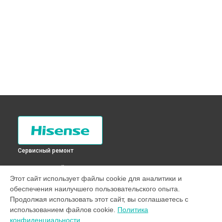
Сервисный ремонт
ВЫБЕРИ СВОЙ ГОРОД
Этот сайт использует файлы cookie для аналитики и
Замена опоры бака стиральной машины WTQ1602S
обеспечения наилучшего пользовательского опыта.
Hisense в
Санкт-Петербурге
Продолжая использовать этот сайт, вы соглашаетесь с
Замена опоры бака стиральной машины WTQ1602S
использованием файлов cookie.
Политика
Hisense в
Краснодаре
конфиденциальности