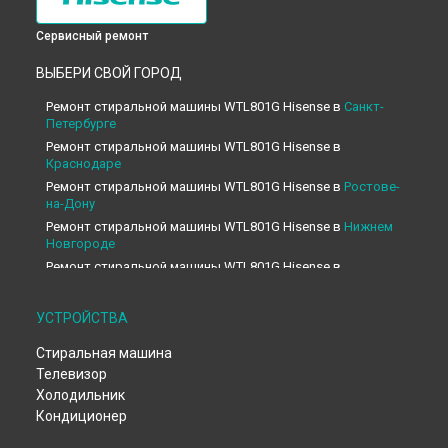
Сервисный ремонт
ВЫБЕРИ СВОЙ ГОРОД
Ремонт стиральной машины WTL801G Hisense в
Санкт-
Петербурге
Ремонт стиральной машины WTL801G Hisense в
Краснодаре
Ремонт стиральной машины WTL801G Hisense в
Ростове-
на-Дону
Ремонт стиральной машины WTL801G Hisense в
Нижнем
Новгороде
Ремонт стиральной машины WTL801G Hisense в
Новосибирске
Ремонт стиральной машины WTL801G Hisense в
УСТРОЙСТВА
Челябинске
Ремонт стиральной машины WTL801G Hisense в
Стиральная машина
Екатеринбурге
Телевизор
Ремонт стиральной машины WTL801G Hisense в
Казани
Холодильник
Ремонт стиральной машины WTL801G Hisense в
Уфе
Кондиционер
Ремонт стиральной машины WTL801G Hisense в
Воронеже