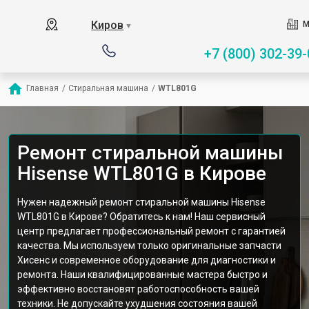
Киров
М
▼
+7 (800) 302-39-
Главная
/
Стиральная машина
/
WTL801G
Ремонт стиральной машины
Hisense WTL801G в Кирове
Нужен надежный ремонт стиральной машины Hisense
WTL801G в Кирове? Обратитесь к нам! Наш сервисный
центр предлагает профессиональный ремонт с гарантией
качества. Мы используем только оригинальные запчасти
Хисенс и современное оборудование для диагностики и
ремонта. Наши квалифицированные мастера быстро и
эффективно восстановят работоспособность вашей
техники. Не допускайте ухудшения состояния вашей