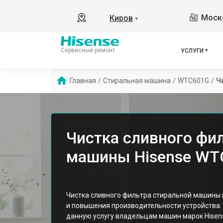
Моско
Киров
▼
Сервисный ремонт
УСЛУГИ
Главная
/
Стиральная машина
/
WTC601G
/
Ч
Чистка сливного фи
машины Hisense WT
Чистка сливного фильтра стиральной машины
и повышения производительности устройства
данную услугу владельцам машин марок Hisen