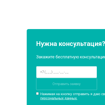
Ремонт или замена патрубка
Ремонт платы управления (восстан
Корпусный ремонт (замена резинок,
Нужна консультация
Закажите бесплатную консультацию
Замена крестовины
Замена щёток
Отправить заявку
Замена амортизаторов
Нажимая на кнопку отправить я даю св
персональных данных.