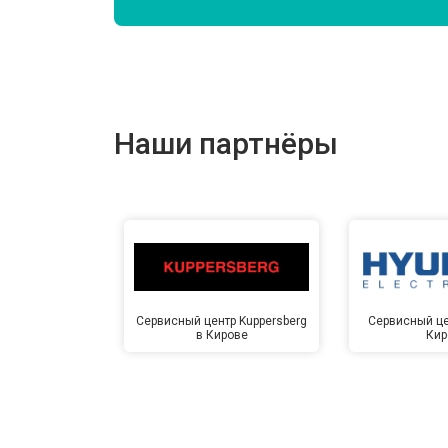
Замена подшипников
Замена мотора
Наши партнёры
Ремонт/замена датчика температу
Замена ТЭН
Замена блока управления
Сервисный центр Kuppersberg
Сервисный це
в Кирове
Кир
Замена заливного клапана
Замена заливного шланга