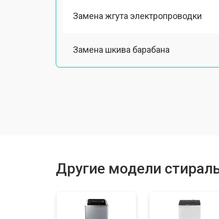
Замена жгута электропроводки
Замена шкива барабана
Замена мотора вентилятора сушки
Замена верхнего противовеса
Замена пружин
Другие модели стирал
Замена шторок барабана
Замена селектора программ