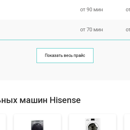
от 90 мин
о
от 70 мин
о
от 100 мин
о
Показать весь прайс
от 80 мин
о
от 130 мин
о
ьных машин Hisense
от 70 мин
о
от 100 мин
о