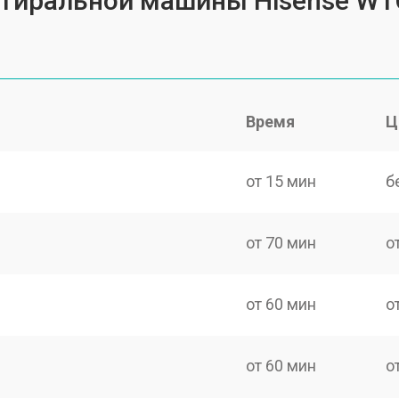
 стиральной машины Hisense W
Время
Ц
от 15 мин
б
от 70 мин
о
от 60 мин
о
от 60 мин
о