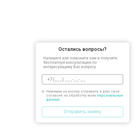
Замена прессостата
Замена сливного насоса
Остались вопросы?
Замена сливного шланга
Напишите или позвоните нам и получите
бесплатную консультацию по
интересующему Вас вопросу.
Замена циркуляционного насоса
Нажимая на кнопку отправить я даю свое
согласие на обработку моих
персональных
Замена УБЛ
данных.
Отправить заявку
Замена приводного ремня