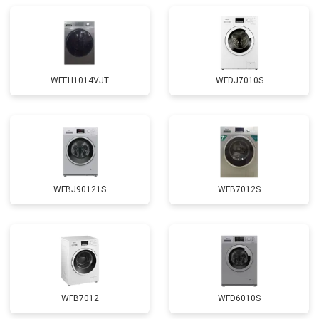
Замена щёток
от 3100 ₽
Заказать
Замена амортизаторов
от 2000 ₽
Заказать
Замена мотора
от 3800 ₽
Заказать
WFEH1014VJT
WFDJ7010S
Ремонт/замена датчика
от 2200 ₽
Заказать
температуры
Замена ТЭН
от 2300 ₽
Заказать
Замена блока управления
от 3600 ₽
Заказать
Замена заливного клапана
от 3250 ₽
Заказать
WFBJ90121S
WFB7012S
Замена заливного шланга
от 2150 ₽
Заказать
Замена прессостата
от 3350 ₽
Заказать
Замена сливного насоса
от 3450 ₽
Заказать
Замена сливного шланга
от 2100 ₽
Заказать
WFB7012
WFD6010S