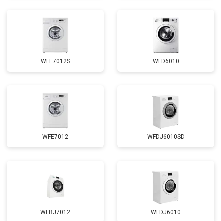
Замена циркуляционного насоса
от 3800 ₽
Заказать
Замена УБЛ
от 2100 ₽
Заказать
Замена приводного ремня
от 2550 ₽
Заказать
WFE7012S
WFD6010
WFE7012
WFDJ6010SD
WFBJ7012
WFDJ6010