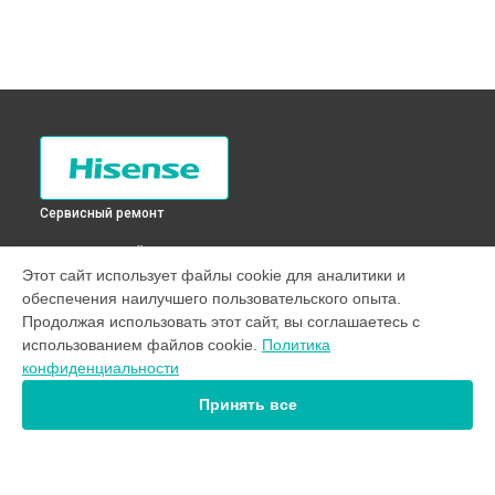
Сервисный ремонт
ВЫБЕРИ СВОЙ ГОРОД
Этот сайт использует файлы cookie для аналитики и
Замена подшипников стиральной машины WFU7012
обеспечения наилучшего пользовательского опыта.
Hisense в
Санкт-Петербурге
Продолжая использовать этот сайт, вы соглашаетесь с
Замена подшипников стиральной машины WFU7012
использованием файлов cookie.
Политика
Hisense в
Краснодаре
конфиденциальности
Замена подшипников стиральной машины WFU7012
Hisense в
Ростове-на-Дону
Принять все
Замена подшипников стиральной машины WFU7012
Hisense в
Нижнем Новгороде
Замена подшипников стиральной машины WFU7012
Hisense в
Новосибирске