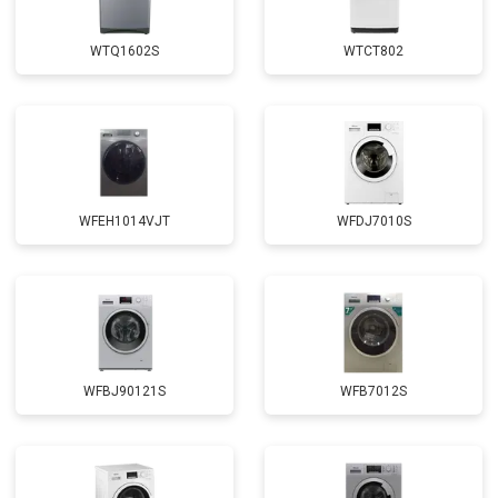
Замена крестовины
от 2750 ₽
Заказать
WTQ1602S
WTCT802
Замена щёток
от 3100 ₽
Заказать
Замена амортизаторов
от 2000 ₽
Заказать
Замена подшипников
от 2800 ₽
Заказать
Замена мотора
от 3800 ₽
Заказать
WFEH1014VJT
WFDJ7010S
Ремонт/замена датчика
от 2200 ₽
Заказать
температуры
Замена ТЭН
от 2300 ₽
Заказать
Замена блока управления
от 3600 ₽
Заказать
Замена заливного клапана
от 3250 ₽
Заказать
WFBJ90121S
WFB7012S
Замена заливного шланга
от 2150 ₽
Заказать
Замена прессостата
от 3350 ₽
Заказать