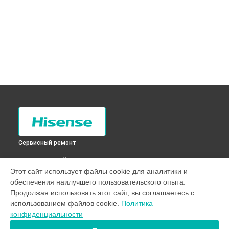
Сервисный ремонт
ВЫБЕРИ СВОЙ ГОРОД
Этот сайт использует файлы cookie для аналитики и
Замена дозатора моющих средств стиральной машины
обеспечения наилучшего пользовательского опыта.
WFU6012WE SLIM Hisense в
Санкт-Петербурге
Продолжая использовать этот сайт, вы соглашаетесь с
Замена дозатора моющих средств стиральной машины
использованием файлов cookie.
Политика
WFU6012WE SLIM Hisense в
Краснодаре
конфиденциальности
Замена дозатора моющих средств стиральной машины
WFU6012WE SLIM Hisense в
Ростове-на-Дону