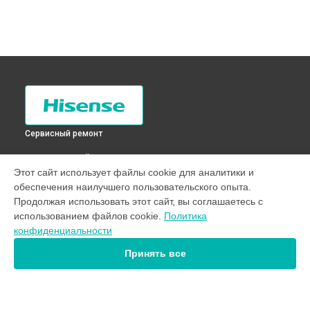
Сервисный ремонт
ВЫБЕРИ СВОЙ ГОРОД
Этот сайт использует файлы cookie для аналитики и
Замена крестовины стиральной машины WFEA6010
обеспечения наилучшего пользовательского опыта.
Hisense в
Санкт-Петербурге
Продолжая использовать этот сайт, вы соглашаетесь с
Замена крестовины стиральной машины WFEA6010
использованием файлов cookie.
Политика
Hisense в
Краснодаре
конфиденциальности
Замена крестовины стиральной машины WFEA6010
Hisense в
Ростове-на-Дону
Принять все
Замена крестовины стиральной машины WFEA6010
Hisense в
Нижнем Новгороде
Замена крестовины стиральной машины WFEA6010
Hisense в
Новосибирске