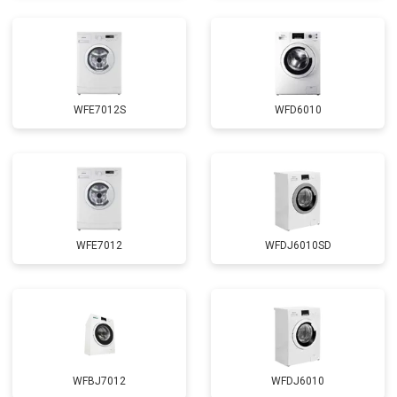
Замена циркуляционного насоса
от 3800 ₽
Заказать
Замена УБЛ
от 2100 ₽
Заказать
Замена приводного ремня
от 2550 ₽
Заказать
WFE7012S
WFD6010
WFE7012
WFDJ6010SD
WFBJ7012
WFDJ6010