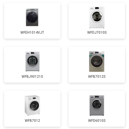
Замена амортизаторов
от 2000 ₽
Заказать
Замена подшипников
от 2800 ₽
Заказать
Замена мотора
от 3800 ₽
Заказать
WFEH1014VJT
WFDJ7010S
Ремонт/замена датчика
от 2200 ₽
Заказать
температуры
Замена ТЭН
от 2300 ₽
Заказать
Замена блока управления
от 3600 ₽
Заказать
Замена заливного клапана
от 3250 ₽
Заказать
WFBJ90121S
WFB7012S
Замена заливного шланга
от 2150 ₽
Заказать
Замена прессостата
от 3350 ₽
Заказать
Замена сливного насоса
от 3450 ₽
Заказать
Замена сливного шланга
от 2100 ₽
Заказать
WFB7012
WFD6010S