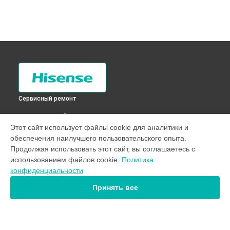
Сервисный ремонт
ВЫБЕРИ СВОЙ ГОРОД
Этот сайт использует файлы cookie для аналитики и
Чистка сливного фильтра стиральной машины WFE7012S
обеспечения наилучшего пользовательского опыта.
Hisense в
Санкт-Петербурге
Продолжая использовать этот сайт, вы соглашаетесь с
Чистка сливного фильтра стиральной машины WFE7012S
использованием файлов cookie.
Политика
Hisense в
Краснодаре
конфиденциальности
Чистка сливного фильтра стиральной машины WFE7012S
Hisense в
Ростове-на-Дону
Принять все
Чистка сливного фильтра стиральной машины WFE7012S
Hisense в
Нижнем Новгороде
Чистка сливного фильтра стиральной машины WFE7012S
Hisense в
Новосибирске