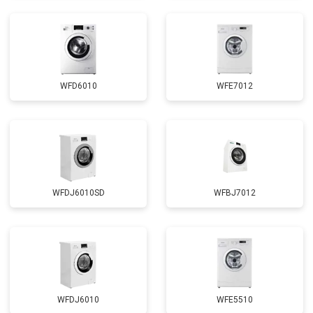
Замена циркуляционного насоса
от 3800 ₽
Заказать
Замена УБЛ
от 2100 ₽
Заказать
Замена приводного ремня
от 2550 ₽
Заказать
WFD6010
WFE7012
WFDJ6010SD
WFBJ7012
WFDJ6010
WFE5510