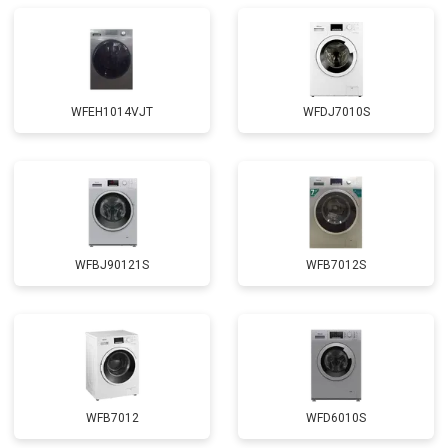
Замена амортизаторов
от 2000 ₽
Заказать
Замена подшипников
от 2800 ₽
Заказать
Замена мотора
от 3800 ₽
Заказать
WFEH1014VJT
WFDJ7010S
Ремонт/замена датчика
от 2200 ₽
Заказать
температуры
Замена ТЭН
от 2300 ₽
Заказать
Замена блока управления
от 3600 ₽
Заказать
Замена заливного клапана
от 3250 ₽
Заказать
WFBJ90121S
WFB7012S
Замена заливного шланга
от 2150 ₽
Заказать
Замена прессостата
от 3350 ₽
Заказать
Замена сливного насоса
от 3450 ₽
Заказать
Замена сливного шланга
от 2100 ₽
Заказать
WFB7012
WFD6010S