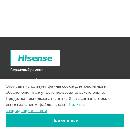
Сервисный ремонт
ВЫБЕРИ СВОЙ ГОРОД
Этот сайт использует файлы cookie для аналитики и
Ремонт или замена патрубка стиральной машины WFD6010
обеспечения наилучшего пользовательского опыта.
Hisense в
Санкт-Петербурге
Продолжая использовать этот сайт, вы соглашаетесь с
Ремонт или замена патрубка стиральной машины WFD6010
использованием файлов cookie.
Политика
Hisense в
Краснодаре
конфиденциальности
Ремонт или замена патрубка стиральной машины WFD6010
Hisense в
Ростове-на-Дону
Принять все
Ремонт или замена патрубка стиральной машины WFD6010