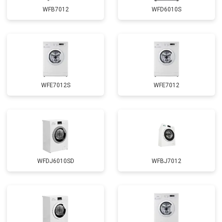
Замена сливного шланга
от 2100 ₽
Заказать
WFB7012
WFD6010S
Замена циркуляционного насоса
от 3800 ₽
Заказать
Замена УБЛ
от 2100 ₽
Заказать
Замена приводного ремня
от 2550 ₽
Заказать
WFE7012S
WFE7012
WFDJ6010SD
WFBJ7012