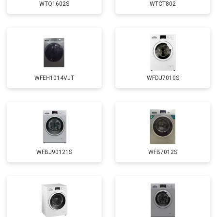
WTQ1602S
WTCT802
Замена щёток
от 3100 ₽
Заказать
Замена амортизаторов
от 2000 ₽
Заказать
Замена подшипников
от 2800 ₽
Заказать
Замена мотора
от 3800 ₽
Заказать
WFEH1014VJT
WFDJ7010S
Ремонт/замена датчика
от 2200 ₽
Заказать
температуры
Замена ТЭН
от 2300 ₽
Заказать
Замена блока управления
от 3600 ₽
Заказать
Замена заливного клапана
от 3250 ₽
Заказать
WFBJ90121S
WFB7012S
Замена заливного шланга
от 2150 ₽
Заказать
Замена прессостата
от 3350 ₽
Заказать
Замена сливного насоса
от 3450 ₽
Заказать