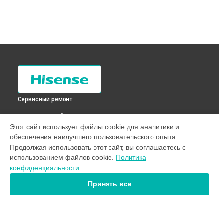
Сервисный ремонт
ВЫБЕРИ СВОЙ ГОРОД
Этот сайт использует файлы cookie для аналитики и
Замена циркуляционного насоса стиральной машины
обеспечения наилучшего пользовательского опыта.
WFBJ90121S Hisense в
Санкт-Петербурге
Продолжая использовать этот сайт, вы соглашаетесь с
Замена циркуляционного насоса стиральной машины
использованием файлов cookie.
Политика
WFBJ90121S Hisense в
Краснодаре
конфиденциальности
Замена циркуляционного насоса стиральной машины
WFBJ90121S Hisense в
Ростове-на-Дону
Принять все
Замена циркуляционного насоса стиральной машины
WFBJ90121S Hisense в
Нижнем Новгороде
Замена циркуляционного насоса стиральной машины