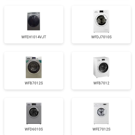
Замена щёток
от 3100 ₽
Заказать
Замена амортизаторов
от 2000 ₽
Заказать
Замена подшипников
от 2800 ₽
Заказать
WFEH1014VJT
WFDJ7010S
Замена мотора
от 3800 ₽
Заказать
Ремонт/замена датчика
от 2200 ₽
Заказать
температуры
Замена ТЭН
от 2300 ₽
Заказать
Замена блока управления
от 3600 ₽
Заказать
WFB7012S
WFB7012
Замена заливного клапана
от 3250 ₽
Заказать
Замена заливного шланга
от 2150 ₽
Заказать
Замена прессостата
от 3350 ₽
Заказать
Замена сливного насоса
от 3450 ₽
Заказать
WFD6010S
WFE7012S