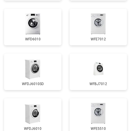
Замена сливного шланга
от 2100 ₽
Заказать
Замена УБЛ
от 2100 ₽
Заказать
Замена приводного ремня
от 2550 ₽
Заказать
WFD6010
WFE7012
WFDJ6010SD
WFBJ7012
WFDJ6010
WFE5510