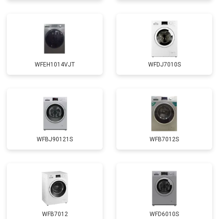
Замена амортизаторов
от 2000 ₽
Заказать
Замена подшипников
от 2800 ₽
Заказать
Замена мотора
от 3800 ₽
Заказать
WFEH1014VJT
WFDJ7010S
Ремонт/замена датчика
от 2200 ₽
Заказать
температуры
Замена ТЭН
от 2300 ₽
Заказать
Замена блока управления
от 3600 ₽
Заказать
Замена заливного клапана
от 3250 ₽
Заказать
WFBJ90121S
WFB7012S
Замена заливного шланга
от 2150 ₽
Заказать
Замена прессостата
от 3350 ₽
Заказать
Замена сливного насоса
от 3450 ₽
Заказать
Замена сливного шланга
от 2100 ₽
Заказать
WFB7012
WFD6010S