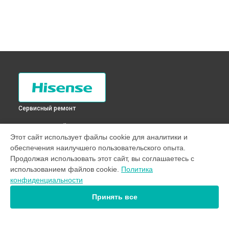
Сервисный ремонт
ВЫБЕРИ СВОЙ ГОРОД
Этот сайт использует файлы cookie для аналитики и
Диагностика стиральной машины WFBJ7012 Hisense в
обеспечения наилучшего пользовательского опыта.
Санкт-Петербурге
Продолжая использовать этот сайт, вы соглашаетесь с
Диагностика стиральной машины WFBJ7012 Hisense в
использованием файлов cookie.
Политика
Краснодаре
конфиденциальности
Диагностика стиральной машины WFBJ7012 Hisense в
Ростове-на-Дону
Принять все
Диагностика стиральной машины WFBJ7012 Hisense в
Нижнем Новгороде
Диагностика стиральной машины WFBJ7012 Hisense в