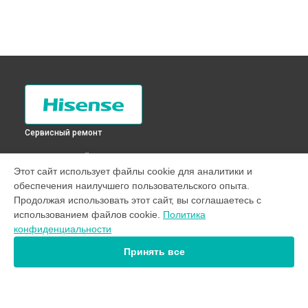
Сервисный ремонт
ВЫБЕРИ СВОЙ ГОРОД
Этот сайт использует файлы cookie для аналитики и
Замена прессостата стиральной машины WFB7012S
обеспечения наилучшего пользовательского опыта.
Hisense в
Санкт-Петербурге
Продолжая использовать этот сайт, вы соглашаетесь с
Замена прессостата стиральной машины WFB7012S
использованием файлов cookie.
Политика
Hisense в
Краснодаре
конфиденциальности
Замена прессостата стиральной машины WFB7012S
Hisense в
Ростове-на-Дону
Принять все
Замена прессостата стиральной машины WFB7012S
Hisense в
Нижнем Новгороде
Замена прессостата стиральной машины WFB7012S
Hisense в
Новосибирске