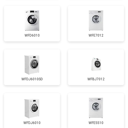
Замена циркуляционного насоса
от 3800 ₽
Заказать
Замена УБЛ
от 2100 ₽
Заказать
Замена приводного ремня
от 2550 ₽
Заказать
WFD6010
WFE7012
WFDJ6010SD
WFBJ7012
WFDJ6010
WFE5510