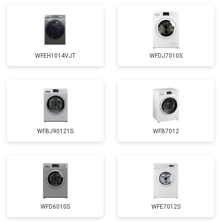
Замена щёток
от 3100 ₽
Заказать
Замена амортизаторов
от 2000 ₽
Заказать
Замена подшипников
от 2800 ₽
Заказать
WFEH1014VJT
WFDJ7010S
Замена мотора
от 3800 ₽
Заказать
Ремонт/замена датчика
от 2200 ₽
Заказать
температуры
Замена ТЭН
от 2300 ₽
Заказать
Замена блока управления
от 3600 ₽
Заказать
WFBJ90121S
WFB7012
Замена заливного клапана
от 3250 ₽
Заказать
Замена заливного шланга
от 2150 ₽
Заказать
Замена сливного насоса
от 3450 ₽
Заказать
Замена сливного шланга
от 2100 ₽
Заказать
WFD6010S
WFE7012S