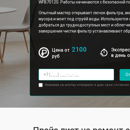
WFB7012S. Работы начинаются с безопасной по
Опытный мастер открывает лючок фильтра, акк
мусора и моет под струёй воды. Используютс
добраться до труднодоступных мест и облегчи
завершения чистки фильтр устанавливают обр
2100
Экспрес
Цена от
в день 
руб
От
Нажимая на кнопку отправить я даю свое согласие