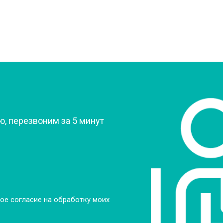
от 60 мин
о
овление)
от 80 мин
о
 креплений, кнопок)
от 50 мин
о
?
, перезвоним за 5 минут
от 90 мин
о
от 60 мин
о
от 70 мин
о
ое согласие на обработку моих