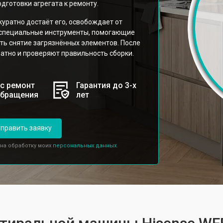
дготовки агрегата к ремонту.
уратно достаёт его, освобождает от
я специальные инструменты, помогающие
ть снятие загрязнённых элементов. После
атно и проверяют правильность сборки.
с ремонт
Гарантия до 3-х
обращения
лет
править заявку
 на обработку моих
персональных данных.