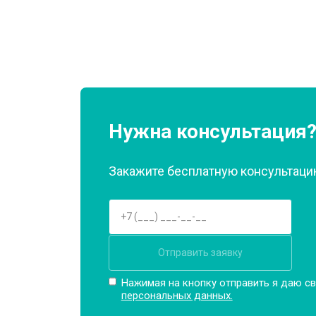
Ремонт или замена патрубка
Ремонт платы управления (восстан
Корпусный ремонт (замена резинок,
Нужна консультация
Закажите бесплатную консультацию
Замена крестовины
Замена щёток
Отправить заявку
Замена амортизаторов
Нажимая на кнопку отправить я даю св
персональных данных.