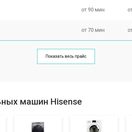
от 90 мин
о
от 70 мин
о
от 100 мин
о
Показать весь прайс
от 80 мин
о
от 130 мин
о
ьных машин Hisense
от 70 мин
о
от 100 мин
о