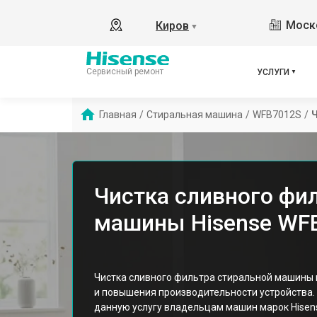
Моско
Киров
▼
Сервисный ремонт
УСЛУГИ
Главная
/
Стиральная машина
/
WFB7012S
/
Ч
Чистка сливного фи
машины Hisense WFB
Чистка сливного фильтра стиральной машины
и повышения производительности устройства
данную услугу владельцам машин марок Hisen