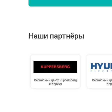
Замена подшипников
Замена мотора
Наши партнёры
Ремонт/замена датчика температу
Замена ТЭН
Замена блока управления
Сервисный центр Kuppersberg
Сервисный це
в Кирове
Кир
Замена заливного клапана
Замена заливного шланга