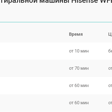
 стиральной машины Hisense W
Время
Ц
от 10 мин
б
от 70 мин
о
от 60 мин
о
от 60 мин
о