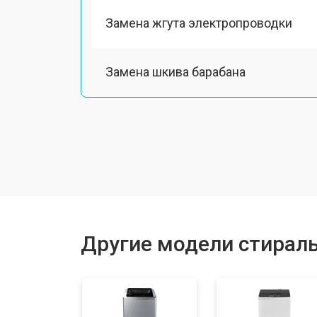
Замена жгута электропроводки
Замена шкива барабана
Замена мотора вентилятора сушки
Замена верхнего противовеса
Замена пружин
Другие модели стирал
Замена шторок барабана
Замена селектора программ