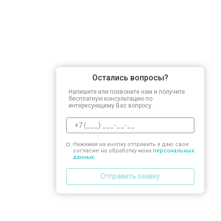
Замена прессостата
Замена сливного насоса
Остались вопросы?
Замена сливного шланга
Напишите или позвоните нам и получите
бесплатную консультацию по
интересующему Вас вопросу.
Замена циркуляционного насоса
Нажимая на кнопку отправить я даю свое
согласие на обработку моих
персональных
Замена УБЛ
данных.
Отправить заявку
Замена приводного ремня