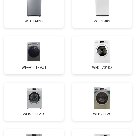
от 1850 ₽
Заказать
креплений, кнопок)
Замена крестовины
от 2750 ₽
Заказать
WTQ1602S
WTCT802
Замена щёток
от 3100 ₽
Заказать
Замена амортизаторов
от 2000 ₽
Заказать
Замена подшипников
от 2800 ₽
Заказать
Замена мотора
от 3800 ₽
Заказать
WFEH1014VJT
WFDJ7010S
Ремонт/замена датчика
от 2200 ₽
Заказать
температуры
Замена ТЭН
от 2300 ₽
Заказать
Замена блока управления
от 3600 ₽
Заказать
Замена заливного клапана
от 3250 ₽
Заказать
WFBJ90121S
WFB7012S
Замена заливного шланга
от 2150 ₽
Заказать
Замена прессостата
от 3350 ₽
Заказать