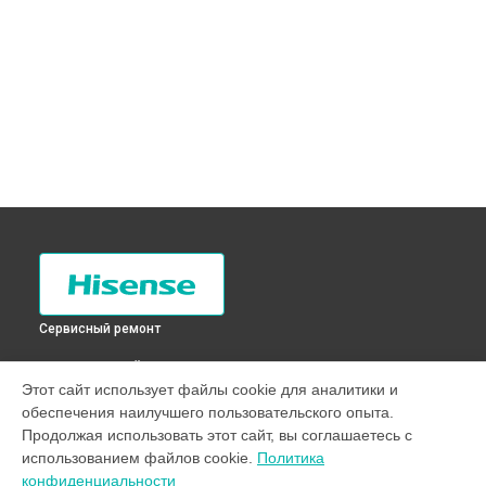
Сервисный ремонт
ВЫБЕРИ СВОЙ ГОРОД
Этот сайт использует файлы cookie для аналитики и
Чистка разбрызгивателя стиральной машины WDR9012V
обеспечения наилучшего пользовательского опыта.
Hisense в
Санкт-Петербурге
Продолжая использовать этот сайт, вы соглашаетесь с
Чистка разбрызгивателя стиральной машины WDR9012V
использованием файлов cookie.
Политика
Hisense в
Краснодаре
конфиденциальности