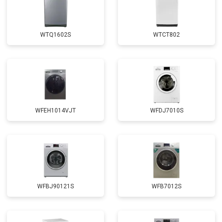
от 1850 ₽
Заказать
креплений, кнопок)
Замена крестовины
от 2750 ₽
Заказать
WTQ1602S
WTCT802
Замена щёток
от 3100 ₽
Заказать
Замена амортизаторов
от 2000 ₽
Заказать
Замена подшипников
от 2800 ₽
Заказать
Замена мотора
от 3800 ₽
Заказать
WFEH1014VJT
WFDJ7010S
Ремонт/замена датчика
от 2200 ₽
Заказать
температуры
Замена ТЭН
от 2300 ₽
Заказать
Замена блока управления
от 3600 ₽
Заказать
Замена заливного клапана
от 3250 ₽
Заказать
WFBJ90121S
WFB7012S
Замена заливного шланга
от 2150 ₽
Заказать
Замена прессостата
от 3350 ₽
Заказать