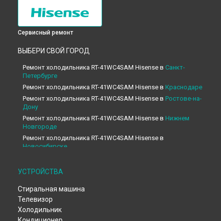
Сервисный ремонт
ВЫБЕРИ СВОЙ ГОРОД
Ремонт холодильника RT-41WC4SAM Hisense в
Санкт-
Петербурге
Ремонт холодильника RT-41WC4SAM Hisense в
Краснодаре
Ремонт холодильника RT-41WC4SAM Hisense в
Ростове-на-
Дону
Ремонт холодильника RT-41WC4SAM Hisense в
Нижнем
Новгороде
Ремонт холодильника RT-41WC4SAM Hisense в
Новосибирске
Ремонт холодильника RT-41WC4SAM Hisense в
Челябинске
Ремонт холодильника RT-41WC4SAM Hisense в
УСТРОЙСТВА
Екатеринбурге
Стиральная машина
Ремонт холодильника RT-41WC4SAM Hisense в
Казани
Телевизор
Ремонт холодильника RT-41WC4SAM Hisense в
Уфе
Холодильник
Ремонт холодильника RT-41WC4SAM Hisense в
Воронеже
Кондиционер