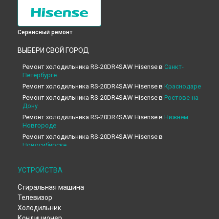
Сервисный ремонт
ВЫБЕРИ СВОЙ ГОРОД
Ремонт холодильника RS-20DR4SAW Hisense в
Санкт-
Петербурге
Ремонт холодильника RS-20DR4SAW Hisense в
Краснодаре
Ремонт холодильника RS-20DR4SAW Hisense в
Ростове-на-
Дону
Ремонт холодильника RS-20DR4SAW Hisense в
Нижнем
Новгороде
Ремонт холодильника RS-20DR4SAW Hisense в
Новосибирске
Ремонт холодильника RS-20DR4SAW Hisense в
Челябинске
Ремонт холодильника RS-20DR4SAW Hisense в
УСТРОЙСТВА
Екатеринбурге
Стиральная машина
Ремонт холодильника RS-20DR4SAW Hisense в
Казани
Телевизор
Ремонт холодильника RS-20DR4SAW Hisense в
Уфе
Холодильник
Ремонт холодильника RS-20DR4SAW Hisense в
Воронеже
Кондиционер