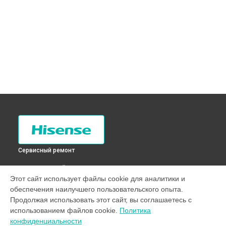
Сервисный ремонт
ВЫБЕРИ СВОЙ ГОРОД
Этот сайт использует файлы cookie для аналитики и
Ремонт/замена датчика температуры холодильника RQ-
обеспечения наилучшего пользовательского опыта.
56WC4SAX Hisense в
Санкт-Петербурге
Продолжая использовать этот сайт, вы соглашаетесь с
Ремонт/замена датчика температуры холодильника RQ-
использованием файлов cookie.
Политика
56WC4SAX Hisense в
Краснодаре
конфиденциальности