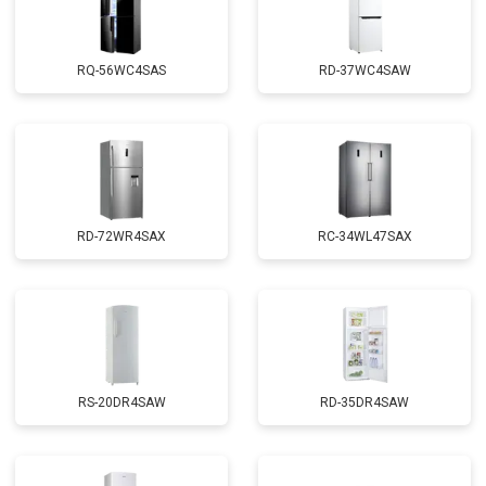
RQ-56WC4SAS
RD-37WC4SAW
RD-72WR4SAX
RС-34WL47SAX
RS-20DR4SAW
RD-35DR4SAW