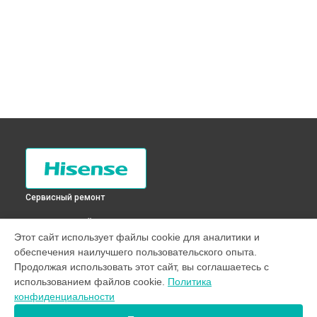
Сервисный ремонт
ВЫБЕРИ СВОЙ ГОРОД
Этот сайт использует файлы cookie для аналитики и
Замена платы управления (мат.платы, мейн платы)
обеспечения наилучшего пользовательского опыта.
холодильника RQ-56WC4SAS Hisense в
Санкт-Петербурге
Продолжая использовать этот сайт, вы соглашаетесь с
Замена платы управления (мат.платы, мейн платы)
использованием файлов cookie.
Политика
холодильника RQ-56WC4SAS Hisense в
Краснодаре
конфиденциальности
Замена платы управления (мат.платы, мейн платы)
холодильника RQ-56WC4SAS Hisense в
Ростове-на-Дону