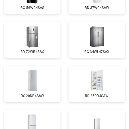
RQ-56WC4SAS
RD-37WC4SAW
RD-72WR4SAX
RС-34WL47SAX
RS-20DR4SAW
RD-35DR4SAW