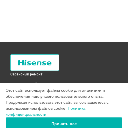
Сервисный ремонт
ВЫБЕРИ СВОЙ ГОРОД
Этот сайт использует файлы cookie для аналитики и
Устранение засора трубопровода холодильника RD-
обеспечения наилучшего пользовательского опыта.
53WR4SBY Hisense в
Санкт-Петербурге
Продолжая использовать этот сайт, вы соглашаетесь с
Устранение засора трубопровода холодильника RD-
использованием файлов cookie.
Политика
53WR4SBY Hisense в
Краснодаре
конфиденциальности
Устранение засора трубопровода холодильника RD-
53WR4SBY Hisense в
Ростове-на-Дону
Принять все