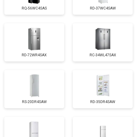
RQ-56WC4SAS
RD-37WC4SAW
RD-72WR4SAX
RС-34WL47SAX
RS-20DR4SAW
RD-35DR4SAW