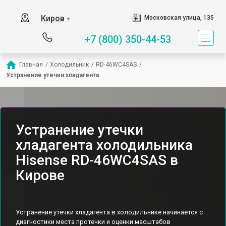
Киров
Московская улица, 135
▼
+7 (800) 350-44-53
Главная
/
Холодильник
/
RD-46WC4SAS
/
Устранение утечки хладагента
Устранение утечки
хладагента холодильника
Hisense RD-46WC4SAS в
Кирове
Устранение утечки хладагента в холодильнике начинается с
диагностики места протечки и оценки масштабов