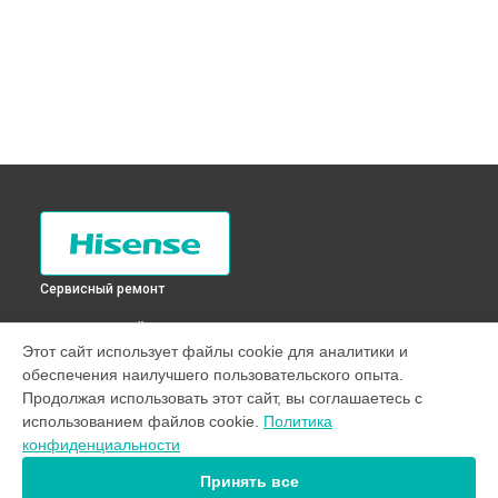
Сервисный ремонт
ВЫБЕРИ СВОЙ ГОРОД
Этот сайт использует файлы cookie для аналитики и
Устранение утечки хладагента холодильника RD-
обеспечения наилучшего пользовательского опыта.
46WC4SAS Hisense в
Санкт-Петербурге
Продолжая использовать этот сайт, вы соглашаетесь с
Устранение утечки хладагента холодильника RD-
использованием файлов cookie.
Политика
46WC4SAS Hisense в
Краснодаре
конфиденциальности
Устранение утечки хладагента холодильника RD-
46WC4SAS Hisense в
Ростове-на-Дону
Принять все