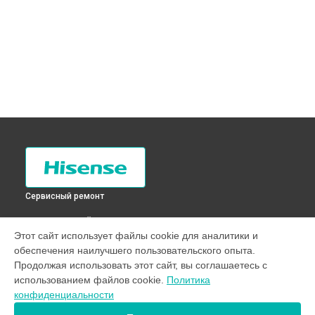
Сервисный ремонт
ВЫБЕРИ СВОЙ ГОРОД
Этот сайт использует файлы cookie для аналитики и
Прочистка дренажной системы холодильника RD-
обеспечения наилучшего пользовательского опыта.
46WC4SAS Hisense в
Санкт-Петербурге
Продолжая использовать этот сайт, вы соглашаетесь с
Прочистка дренажной системы холодильника RD-
использованием файлов cookie.
Политика
46WC4SAS Hisense в
Краснодаре
конфиденциальности
Прочистка дренажной системы холодильника RD-
46WC4SAS Hisense в
Ростове-на-Дону