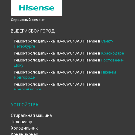
Сервисный ремонт
ВЫБЕРИ СВОЙ ГОРОД
Ремонт холодильника RD-46WC4SAS Hisense в
Санкт-
Петербурге
Ремонт холодильника RD-46WC4SAS Hisense в
Краснодаре
Ремонт холодильника RD-46WC4SAS Hisense в
Ростове-на-
Дону
Ремонт холодильника RD-46WC4SAS Hisense в
Нижнем
Новгороде
Ремонт холодильника RD-46WC4SAS Hisense в
Новосибирске
Ремонт холодильника RD-46WC4SAS Hisense в
Челябинске
Ремонт холодильника RD-46WC4SAS Hisense в
УСТРОЙСТВА
Екатеринбурге
Стиральная машина
Ремонт холодильника RD-46WC4SAS Hisense в
Казани
Телевизор
Ремонт холодильника RD-46WC4SAS Hisense в
Уфе
Холодильник
Ремонт холодильника RD-46WC4SAS Hisense в
Воронеже
Кондиционер