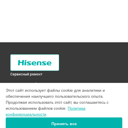
Сервисный ремонт
ВЫБЕРИ СВОЙ ГОРОД
Этот сайт использует файлы cookie для аналитики и
Устранение засора трубопровода холодильника RD-
обеспечения наилучшего пользовательского опыта.
44WC4SAY Hisense в
Санкт-Петербурге
Продолжая использовать этот сайт, вы соглашаетесь с
Устранение засора трубопровода холодильника RD-
использованием файлов cookie.
Политика
44WC4SAY Hisense в
Краснодаре
конфиденциальности
Устранение засора трубопровода холодильника RD-
44WC4SAY Hisense в
Ростове-на-Дону
Принять все