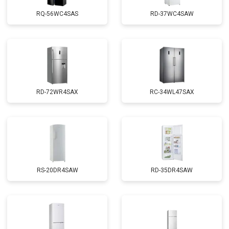
RQ-56WC4SAS
RD-37WC4SAW
RD-72WR4SAX
RС-34WL47SAX
RS-20DR4SAW
RD-35DR4SAW