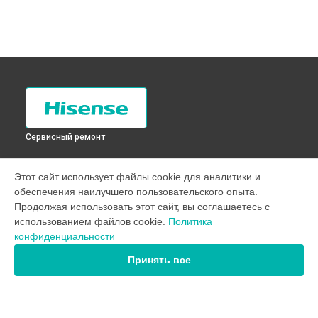
Сервисный ремонт
ВЫБЕРИ СВОЙ ГОРОД
Этот сайт использует файлы cookie для аналитики и
Диагностика холодильника RD-43WC4SAX Hisense в
Санкт-
обеспечения наилучшего пользовательского опыта.
Петербурге
Продолжая использовать этот сайт, вы соглашаетесь с
Диагностика холодильника RD-43WC4SAX Hisense в
использованием файлов cookie.
Политика
Краснодаре
конфиденциальности
Диагностика холодильника RD-43WC4SAX Hisense в
Ростове-на-Дону
Принять все
Диагностика холодильника RD-43WC4SAX Hisense в
Нижнем Новгороде
Диагностика холодильника RD-43WC4SAX Hisense в
Новосибирске