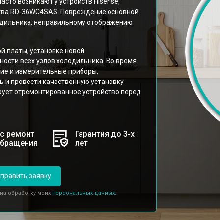
асто возникают у устройств Hisense,
тва RD-36WC4SAS. Повреждение основной
лодильника, неправильному отображению
й платы, установке новой
ости всех узлов холодильника. Во время
ие и измерительные приборы,
 и провести качественную установку
ирует отремонтированное устройство перед
с ремонт
Гарантия до 3-х
обращения
лет
править заявку
 на обработку моих
персональных данных.