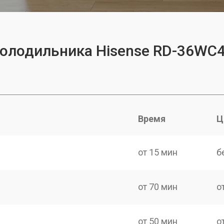
холодильника Hisense RD-36WC
Время
Ц
от 15 мин
б
от 70 мин
о
от 50 мин
о