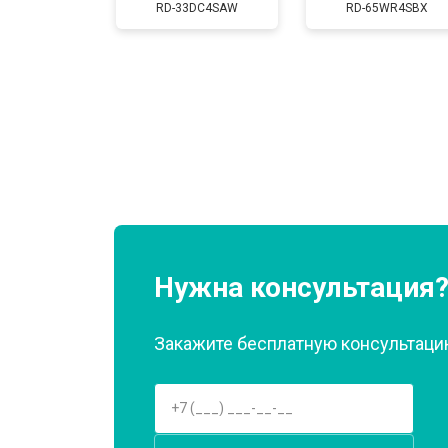
RD-33DC4SAW
RD-65WR4SBX
Замена нагревателя оттайки
Замена реле
Устранение утечки хладагента
Нужна консультация
Закажите бесплатную консультацию