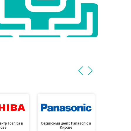
нтр Toshiba в
Сервисный центр Panasonic в
Сервисный 
рове
Кирове
Ки