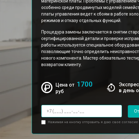
материнской платы. Проблемы с управлением ч
особенно среди продвинутых моделей семейс
платы управления ведет к сбоям в работе хо
режимов и отказу отдельных функций.
Процедура замены заключается в снятии старо
сертифицированной детали и проверке исправн
работы используется специальное оборудован
позволяющие точно определить неисправность
нового компонента. Мастер обязательно тест
возвратом клиенту.
1700
Экспрес
Цена от
в день 
руб
От
Нажимая на кнопку отправить я даю свое согласие