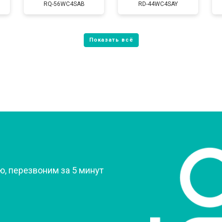
RQ-56WC4SAB
RD-44WC4SAY
от 80 мин
о
от 60 мин
о
от 70 мин
о
?
, перезвоним за 5 минут