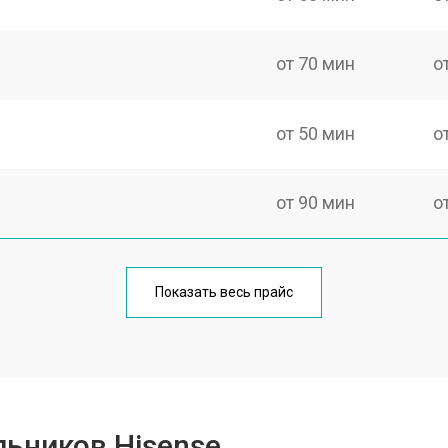
от 70 мин
о
от 50 мин
о
от 90 мин
о
еления
от 50 мин
о
Показать весь прайс
от 80 мин
о
от 50 мин
о
ьников Hisense