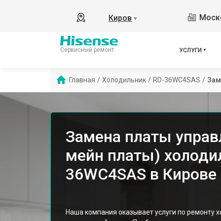
Моско
Киров
▼
Сервисный ремонт
УСЛУГИ
Главная
/
Холодильник
/
RD-36WC4SAS
/
Зам
Замена платы управ
мейн платы) холодил
36WC4SAS в Кирове
Наша компания оказывает услуги по ремонту 