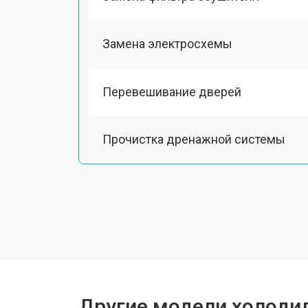
Замена электросхемы
Перевешивание дверей
Прочистка дренажной системы
Ремонт датчика морозильного отд
Ремонт испарителя
Устранение засора трубопровода
Другие модели холодил