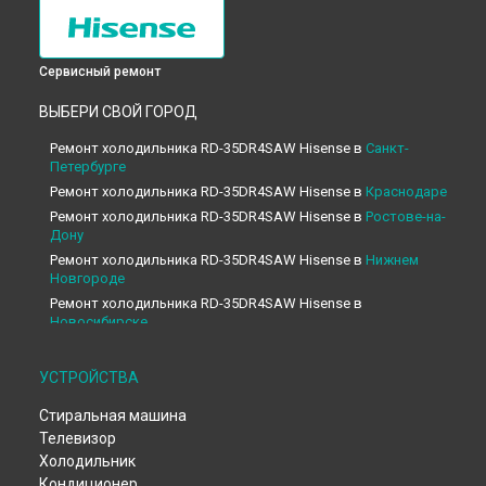
Сервисный ремонт
ВЫБЕРИ СВОЙ ГОРОД
Ремонт холодильника RD-35DR4SAW Hisense в
Санкт-
Петербурге
Ремонт холодильника RD-35DR4SAW Hisense в
Краснодаре
Ремонт холодильника RD-35DR4SAW Hisense в
Ростове-на-
Дону
Ремонт холодильника RD-35DR4SAW Hisense в
Нижнем
Новгороде
Ремонт холодильника RD-35DR4SAW Hisense в
Новосибирске
Ремонт холодильника RD-35DR4SAW Hisense в
Челябинске
Ремонт холодильника RD-35DR4SAW Hisense в
УСТРОЙСТВА
Екатеринбурге
Стиральная машина
Ремонт холодильника RD-35DR4SAW Hisense в
Казани
Телевизор
Ремонт холодильника RD-35DR4SAW Hisense в
Уфе
Холодильник
Ремонт холодильника RD-35DR4SAW Hisense в
Воронеже
Кондиционер