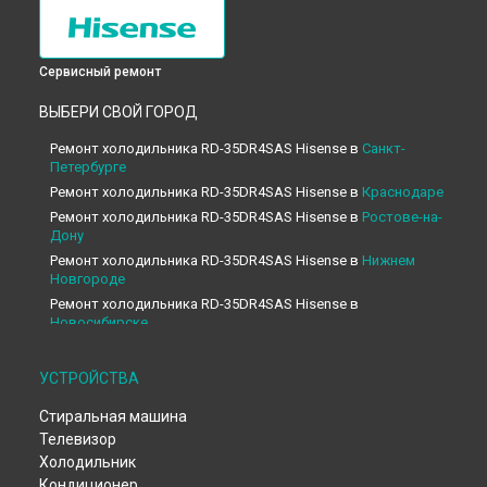
Сервисный ремонт
ВЫБЕРИ СВОЙ ГОРОД
Ремонт холодильника RD-35DR4SAS Hisense в
Санкт-
Петербурге
Ремонт холодильника RD-35DR4SAS Hisense в
Краснодаре
Ремонт холодильника RD-35DR4SAS Hisense в
Ростове-на-
Дону
Ремонт холодильника RD-35DR4SAS Hisense в
Нижнем
Новгороде
Ремонт холодильника RD-35DR4SAS Hisense в
Новосибирске
Ремонт холодильника RD-35DR4SAS Hisense в
Челябинске
Ремонт холодильника RD-35DR4SAS Hisense в
УСТРОЙСТВА
Екатеринбурге
Стиральная машина
Ремонт холодильника RD-35DR4SAS Hisense в
Казани
Телевизор
Ремонт холодильника RD-35DR4SAS Hisense в
Уфе
Холодильник
Ремонт холодильника RD-35DR4SAS Hisense в
Воронеже
Кондиционер