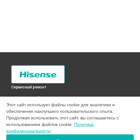
Сервисный ремонт
ВЫБЕРИ СВОЙ ГОРОД
Этот сайт использует файлы cookie для аналитики и
Замена платы управления (мат.платы, мейн платы)
обеспечения наилучшего пользовательского опыта.
холодильника RD-28DC4SA Hisense в
Санкт-Петербурге
Продолжая использовать этот сайт, вы соглашаетесь с
Замена платы управления (мат.платы, мейн платы)
использованием файлов cookie.
Политика
холодильника RD-28DC4SA Hisense в
Краснодаре
конфиденциальности
Замена платы управления (мат.платы, мейн платы)
холодильника RD-28DC4SA Hisense в
Ростове-на-Дону