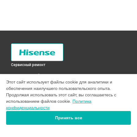
Сервисный ремонт
ВЫБЕРИ СВОЙ ГОРОД
Этот сайт использует файлы cookie для аналитики и
Замена таймера холодильника FC-34DD4SA Hisense в
обеспечения наилучшего пользовательского опыта.
Санкт-Петербурге
Продолжая использовать этот сайт, вы соглашаетесь с
Замена таймера холодильника FC-34DD4SA Hisense в
использованием файлов cookie.
Политика
Краснодаре
конфиденциальности
Замена таймера холодильника FC-34DD4SA Hisense в
Ростове-на-Дону
Принять все
Замена таймера холодильника FC-34DD4SA Hisense в
Нижнем Новгороде
Замена таймера холодильника FC-34DD4SA Hisense в